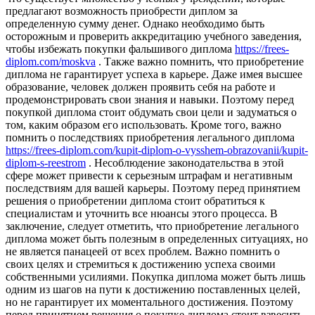
предлагают возможность приобрести диплом за
определенную сумму денег. Однако необходимо быть
осторожным и проверить аккредитацию учебного заведения,
чтобы избежать покупки фальшивого диплома
https://frees-
diplom.com/moskva
. Также важно помнить, что приобретение
диплома не гарантирует успеха в карьере. Даже имея высшее
образование, человек должен проявить себя на работе и
продемонстрировать свои знания и навыки. Поэтому перед
покупкой диплома стоит обдумать свои цели и задуматься о
том, каким образом его использовать. Кроме того, важно
помнить о последствиях приобретения легального диплома
https://frees-diplom.com/kupit-diplom-o-vysshem-obrazovanii/kupit-
diplom-s-reestrom
. Несоблюдение законодательства в этой
сфере может привести к серьезным штрафам и негативным
последствиям для вашей карьеры. Поэтому перед принятием
решения о приобретении диплома стоит обратиться к
специалистам и уточнить все нюансы этого процесса. В
заключение, следует отметить, что приобретение легального
диплома может быть полезным в определенных ситуациях, но
не является панацеей от всех проблем. Важно помнить о
своих целях и стремиться к достижению успеха своими
собственными усилиями. Покупка диплома может быть лишь
одним из шагов на пути к достижению поставленных целей,
но не гарантирует их моментального достижения. Поэтому
перед принятием решения о покупке диплома стоит взвесить