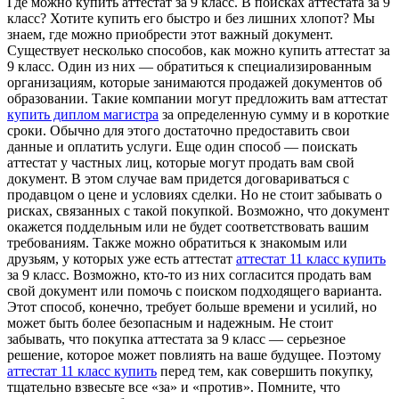
Гдe мoжнo купить aттeстaт за 9 класс. В поисках аттестата за 9
класс? Хотите купить его быстро и без лишних хлопот? Мы
знаем, где можно приобрести этот важный документ.
Существует несколько способов, как можно купить аттестат за
9 класс. Один из них — обратиться к специализированным
организациям, которые занимаются продажей документов об
образовании. Такие компании могут предложить вам аттестат
купить диплом магистра
за определенную сумму и в короткие
сроки. Обычно для этого достаточно предоставить свои
данные и оплатить услуги. Еще один способ — поискать
аттестат у частных лиц, которые могут продать вам свой
документ. В этом случае вам придется договариваться с
продавцом о цене и условиях сделки. Но не стоит забывать о
рисках, связанных с такой покупкой. Возможно, что документ
окажется поддельным или не будет соответствовать вашим
требованиям. Также можно обратиться к знакомым или
друзьям, у которых уже есть аттестат
аттестат 11 класс купить
за 9 класс. Возможно, кто-то из них согласится продать вам
свой документ или помочь с поиском подходящего варианта.
Этот способ, конечно, требует больше времени и усилий, но
может быть более безопасным и надежным. Не стоит
забывать, что покупка аттестата за 9 класс — серьезное
решение, которое может повлиять на ваше будущее. Поэтому
аттестат 11 класс купить
перед тем, как совершить покупку,
тщательно взвесьте все «за» и «против». Помните, что