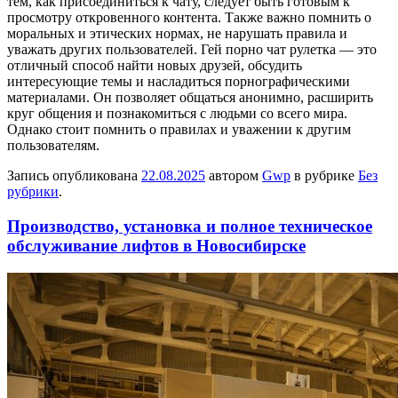
тем, как присоединиться к чату, следует быть готовым к
просмотру откровенного контента. Также важно помнить о
моральных и этических нормах, не нарушать правила и
уважать других пользователей. Гей порно чат рулетка — это
отличный способ найти новых друзей, обсудить
интересующие темы и насладиться порнографическими
материалами. Он позволяет общаться анонимно, расширить
круг общения и познакомиться с людьми со всего мира.
Однако стоит помнить о правилах и уважении к другим
пользователям.
Запись опубликована
22.08.2025
автором
Gwp
в рубрике
Без
рубрики
.
Производство, установка и полное техническое
обслуживание лифтов в Новосибирске