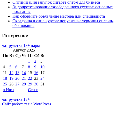
Оптимизация закупок сигарет оптом для бизнеса
Эндопротезирование тазобедренного сустава: основные
показания
Как оформить объявление мастера или специалиста
Складчина и слив курсов: популярные термины онлайн-
образования
Интересное
чат рулетка 18+ пары
Август 2025
Пн
Вт
Ср
Чт
Пт
Сб
Вс
1
2
3
4
5
6
7
8
9
10
11
12
13
14
15
16
17
18
19
20
21
22
23
24
25
26
27
28
29
30
31
« Июл
Сен »
чат рулетка 18+
Сайт работает на WordPress