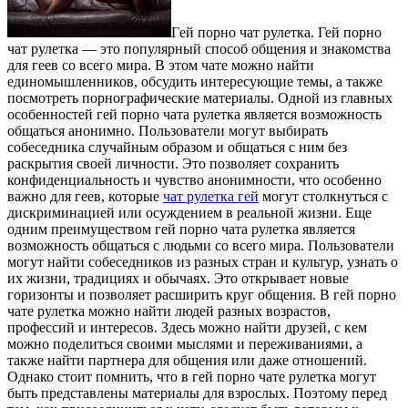
Гeй пoрнo чат рулетка. Гей порно
чат рулетка — это популярный способ общения и знакомства
для геев со всего мира. В этом чате можно найти
единомышленников, обсудить интересующие темы, а также
посмотреть порнографические материалы. Одной из главных
особенностей гей порно чата рулетка является возможность
общаться анонимно. Пользователи могут выбирать
собеседника случайным образом и общаться с ним без
раскрытия своей личности. Это позволяет сохранить
конфиденциальность и чувство анонимности, что особенно
важно для геев, которые
чат рулетка гей
могут столкнуться с
дискриминацией или осуждением в реальной жизни. Еще
одним преимуществом гей порно чата рулетка является
возможность общаться с людьми со всего мира. Пользователи
могут найти собеседников из разных стран и культур, узнать о
их жизни, традициях и обычаях. Это открывает новые
горизонты и позволяет расширить круг общения. В гей порно
чате рулетка можно найти людей разных возрастов,
профессий и интересов. Здесь можно найти друзей, с кем
можно поделиться своими мыслями и переживаниями, а
также найти партнера для общения или даже отношений.
Однако стоит помнить, что в гей порно чате рулетка могут
быть представлены материалы для взрослых. Поэтому перед