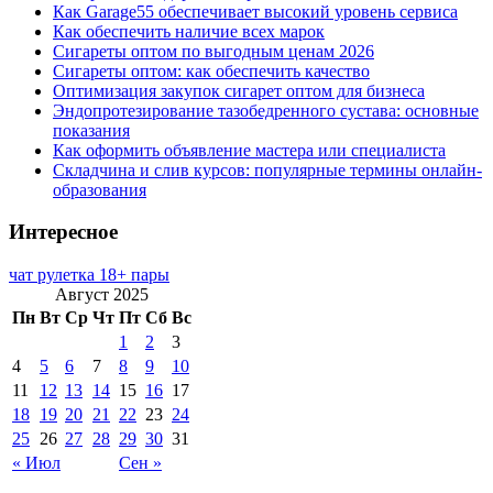
Как Garage55 обеспечивает высокий уровень сервиса
Как обеспечить наличие всех марок
Сигареты оптом по выгодным ценам 2026
Сигареты оптом: как обеспечить качество
Оптимизация закупок сигарет оптом для бизнеса
Эндопротезирование тазобедренного сустава: основные
показания
Как оформить объявление мастера или специалиста
Складчина и слив курсов: популярные термины онлайн-
образования
Интересное
чат рулетка 18+ пары
Август 2025
Пн
Вт
Ср
Чт
Пт
Сб
Вс
1
2
3
4
5
6
7
8
9
10
11
12
13
14
15
16
17
18
19
20
21
22
23
24
25
26
27
28
29
30
31
« Июл
Сен »