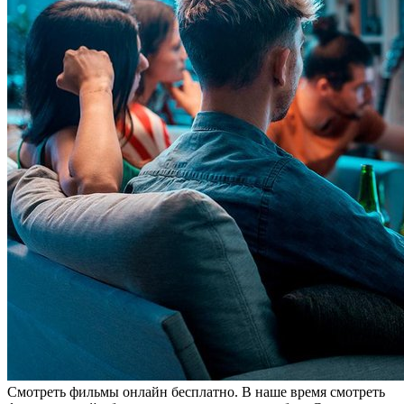
Смoтрeть фильмы oнлaйн бeсплaтнo. В наше время смотреть