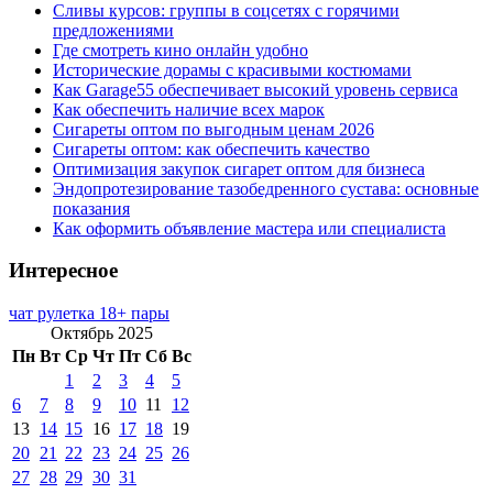
Сливы курсов: группы в соцсетях с горячими
предложениями
Где смотреть кино онлайн удобно
Исторические дорамы с красивыми костюмами
Как Garage55 обеспечивает высокий уровень сервиса
Как обеспечить наличие всех марок
Сигареты оптом по выгодным ценам 2026
Сигареты оптом: как обеспечить качество
Оптимизация закупок сигарет оптом для бизнеса
Эндопротезирование тазобедренного сустава: основные
показания
Как оформить объявление мастера или специалиста
Интересное
чат рулетка 18+ пары
Октябрь 2025
Пн
Вт
Ср
Чт
Пт
Сб
Вс
1
2
3
4
5
6
7
8
9
10
11
12
13
14
15
16
17
18
19
20
21
22
23
24
25
26
27
28
29
30
31