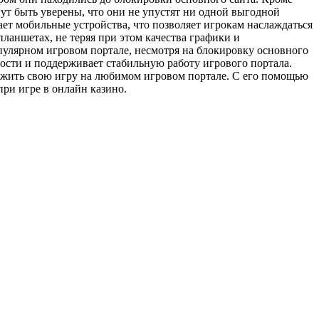
гут быть уверены, что они не упустят ни одной выгодной
вает мобильные устройства, что позволяет игрокам наслаждаться
ланшетах, не теряя при этом качества графики и
опулярном игровом портале, несмотря на блокировку основного
ности и поддерживает стабильную работу игрового портала.
должить свою игру на любимом игровом портале. С его помощью
при игре в онлайн казино.