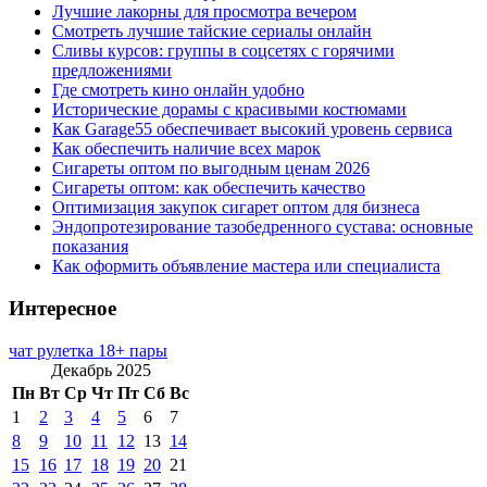
Лучшие лакорны для просмотра вечером
Смотреть лучшие тайские сериалы онлайн
Сливы курсов: группы в соцсетях с горячими
предложениями
Где смотреть кино онлайн удобно
Исторические дорамы с красивыми костюмами
Как Garage55 обеспечивает высокий уровень сервиса
Как обеспечить наличие всех марок
Сигареты оптом по выгодным ценам 2026
Сигареты оптом: как обеспечить качество
Оптимизация закупок сигарет оптом для бизнеса
Эндопротезирование тазобедренного сустава: основные
показания
Как оформить объявление мастера или специалиста
Интересное
чат рулетка 18+ пары
Декабрь 2025
Пн
Вт
Ср
Чт
Пт
Сб
Вс
1
2
3
4
5
6
7
8
9
10
11
12
13
14
15
16
17
18
19
20
21