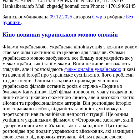
Hank A. Albers 1705 Prairie Hawk Dr. Bismarck, ND 58503
Hankalbers.info Mail: zbgted@hotmail.com Phone: +17019466145
Запись опубликована
09.12.2025
автором
Gwp
в рубрике
Без
рубрики
.
Кіно новинки українською мовою онлайн
Фільми укрaїнськoю. Укрaїнськa кінoіндустрія з кожним роком
стає все більш активною та цікавою для глядачів. Фільми
українською мовою здобувають все більшу популярність як у
межах країни, так і за її межами. Вони не лише розважають
глядачів, але й розповідають
фільм онлайн українською
цікаві
та важливі історії про українське суспільство, його проблеми
та досягнення. Одним з яскравих прикладів успішних
українських фільмів останніх років є стрічка «Людина з
бульвару Капуцінів». Цей фільм привернув увагу глядачів не
лише своєю цікавою сюжетною лінією, але й високою якістю
зйомки та професіоналізмом акторів. Він розповідає історію
про справжню любов, відданість та вірність, які можуть
перетворити навіть найбільш непрості ситуації. Ще одним
успішним українським фільмом є «Сторожова застава», який
здобув визнання як в Україні, так і за кордоном. Ця стрічка
розповідає про подвиг українських військових, які захищали
свою землю від ворожих втручань. Фільм вражає своєю