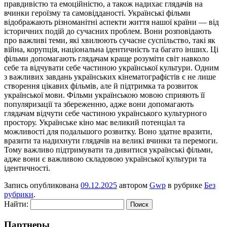
правдивістю та емоційністю, а також надихає глядачів на
вчинки героїзму та самовідданості. Українські фільми
відображають різноманітні аспекти життя нашої країни — від
історичних подій до сучасних проблем. Вони розповідають
про важливі теми, які хвилюють сучасне суспільство, такі як
війна, корупція, національна ідентичність та багато інших. Ці
фільми допомагають глядачам краще розуміти світ навколо
себе та відчувати себе частиною української культури. Одним
з важливих завдань українських кінематографістів є не лише
створення цікавих фільмів, але й підтримка та розвиток
української мови. Фільми українською мовою сприяють її
популяризації та збереженню, адже вони допомагають
глядачам відчути себе частиною українського культурного
простору. Українське кіно має великий потенціал та
можливості для подальшого розвитку. Воно здатне вразити,
вразити та надихнути глядачів на великі вчинки та перемоги.
Тому важливо підтримувати та дивитися українські фільми,
адже вони є важливою складовою української культури та
ідентичності.
Запись опубликована
09.12.2025
автором
Gwp
в рубрике
Без
рубрики
.
Найти:
Партнеры