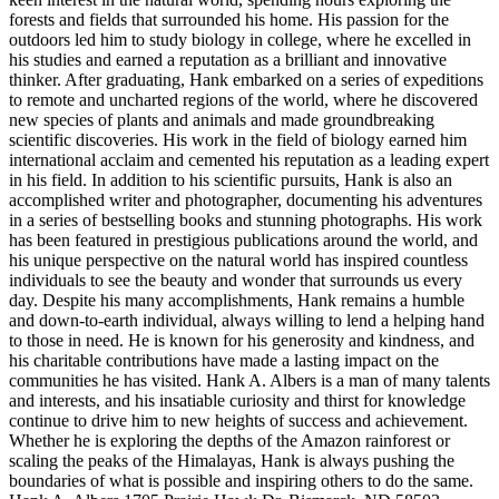
forests and fields that surrounded his home. His passion for the
outdoors led him to study biology in college, where he excelled in
his studies and earned a reputation as a brilliant and innovative
thinker. After graduating, Hank embarked on a series of expeditions
to remote and uncharted regions of the world, where he discovered
new species of plants and animals and made groundbreaking
scientific discoveries. His work in the field of biology earned him
international acclaim and cemented his reputation as a leading expert
in his field. In addition to his scientific pursuits, Hank is also an
accomplished writer and photographer, documenting his adventures
in a series of bestselling books and stunning photographs. His work
has been featured in prestigious publications around the world, and
his unique perspective on the natural world has inspired countless
individuals to see the beauty and wonder that surrounds us every
day. Despite his many accomplishments, Hank remains a humble
and down-to-earth individual, always willing to lend a helping hand
to those in need. He is known for his generosity and kindness, and
his charitable contributions have made a lasting impact on the
communities he has visited. Hank A. Albers is a man of many talents
and interests, and his insatiable curiosity and thirst for knowledge
continue to drive him to new heights of success and achievement.
Whether he is exploring the depths of the Amazon rainforest or
scaling the peaks of the Himalayas, Hank is always pushing the
boundaries of what is possible and inspiring others to do the same.