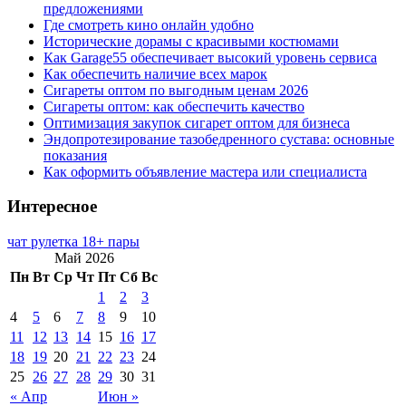
предложениями
Где смотреть кино онлайн удобно
Исторические дорамы с красивыми костюмами
Как Garage55 обеспечивает высокий уровень сервиса
Как обеспечить наличие всех марок
Сигареты оптом по выгодным ценам 2026
Сигареты оптом: как обеспечить качество
Оптимизация закупок сигарет оптом для бизнеса
Эндопротезирование тазобедренного сустава: основные
показания
Как оформить объявление мастера или специалиста
Интересное
чат рулетка 18+ пары
Май 2026
Пн
Вт
Ср
Чт
Пт
Сб
Вс
1
2
3
4
5
6
7
8
9
10
11
12
13
14
15
16
17
18
19
20
21
22
23
24
25
26
27
28
29
30
31
« Апр
Июн »