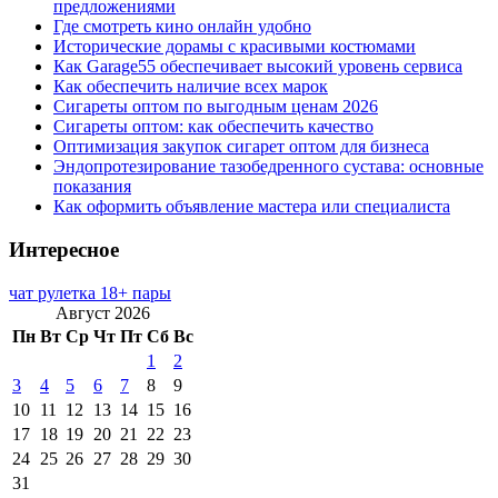
предложениями
Где смотреть кино онлайн удобно
Исторические дорамы с красивыми костюмами
Как Garage55 обеспечивает высокий уровень сервиса
Как обеспечить наличие всех марок
Сигареты оптом по выгодным ценам 2026
Сигареты оптом: как обеспечить качество
Оптимизация закупок сигарет оптом для бизнеса
Эндопротезирование тазобедренного сустава: основные
показания
Как оформить объявление мастера или специалиста
Интересное
чат рулетка 18+ пары
Август 2026
Пн
Вт
Ср
Чт
Пт
Сб
Вс
1
2
3
4
5
6
7
8
9
10
11
12
13
14
15
16
17
18
19
20
21
22
23
24
25
26
27
28
29
30
31