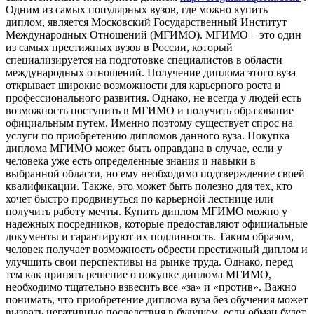
Одним из самых популярных вузов, где можно купить
диплом, является Московский Государственный Институт
Международных Отношений (МГИМО). МГИМО – это один
из самых престижных вузов в России, который
специализируется на подготовке специалистов в области
международных отношений. Получение диплома этого вуза
открывает широкие возможности для карьерного роста и
профессионального развития. Однако, не всегда у людей есть
возможность поступить в МГИМО и получить образование
официальным путем. Именно поэтому существует спрос на
услуги по приобретению дипломов данного вуза. Покупка
диплома МГИМО может быть оправдана в случае, если у
человека уже есть определенные знания и навыки в
выбранной области, но ему необходимо подтверждение своей
квалификации. Также, это может быть полезно для тех, кто
хочет быстро продвинуться по карьерной лестнице или
получить работу мечты. Купить диплом МГИМО можно у
надежных посредников, которые предоставляют официальные
документы и гарантируют их подлинность. Таким образом,
человек получает возможность обрести престижный диплом и
улучшить свои перспективы на рынке труда. Однако, перед
тем как принять решение о покупке диплома МГИМО,
необходимо тщательно взвесить все «за» и «против». Важно
понимать, что приобретение диплома вуза без обучения может
вызвать негативные последствия в будущем, если обман будет