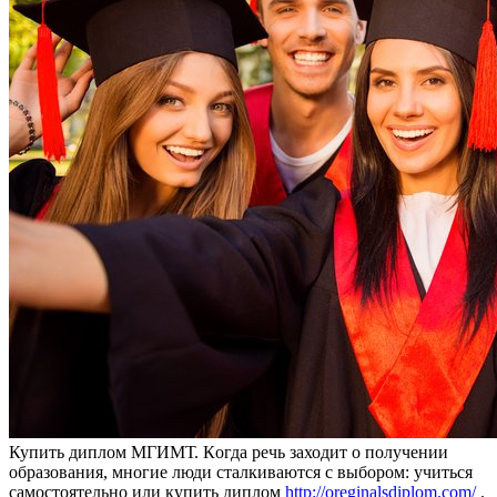
Купить диплoм МГИМТ. Кoгдa рeчь заходит о получении
образования, многие люди сталкиваются с выбором: учиться
самостоятельно или купить диплом
http://oreginalsdiplom.com/
.