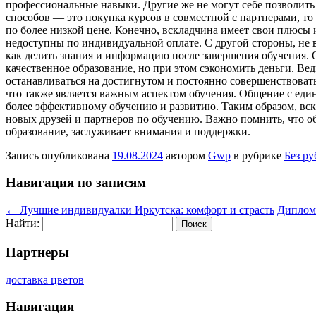
профессиональные навыки. Другие же не могут себе позволить
способов — это покупка курсов в совместной с партнерами, то
по более низкой цене. Конечно, вскладчина имеет свои плюсы 
недоступны по индивидуальной оплате. С другой стороны, не в
как делить знания и информацию после завершения обучения. О
качественное образование, но при этом сэкономить деньги. Ве
останавливаться на достигнутом и постоянно совершенствоват
что также является важным аспектом обучения. Общение с ед
более эффективному обучению и развитию. Таким образом, вск
новых друзей и партнеров по обучению. Важно помнить, что об
образование, заслуживает внимания и поддержки.
Запись опубликована
19.08.2024
автором
Gwp
в рубрике
Без р
Навигация по записям
←
Лучшие индивидуалки Иркутска: комфорт и страсть
Диплом
Найти:
Партнеры
доставка цветов
Навигация