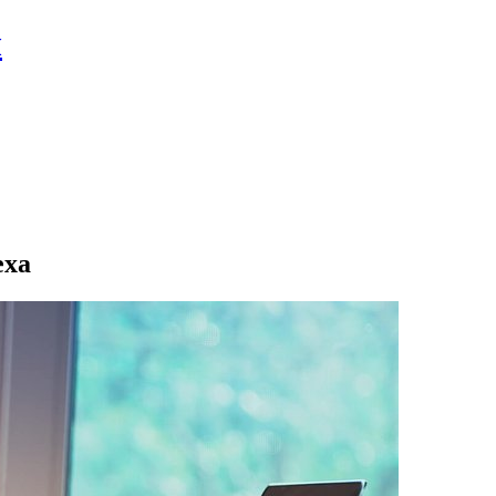
л
еха