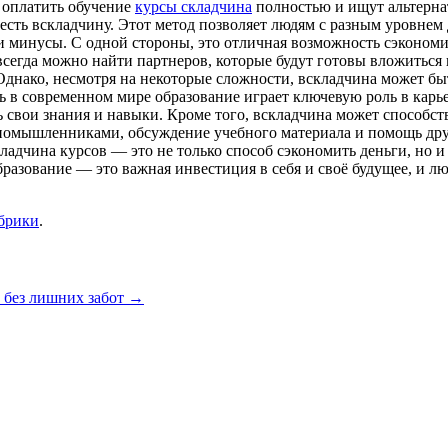
 оплатить обучение
курсы складчина
полностью и ищут альтерна
 есть вскладчину. Этот метод позволяет людям с разным уровне
и минусы. С одной стороны, это отличная возможность сэкономи
сегда можно найти партнеров, которые будут готовы вложиться в
днако, несмотря на некоторые сложности, вскладчина может быт
дь в современном мире образование играет ключевую роль в кар
ь свои знания и навыки. Кроме того, вскладчина может способс
иномышленниками, обсуждение учебного материала и помощь дру
ладчина курсов — это не только способ сэкономить деньги, но 
разование — это важная инвестиция в себя и своё будущее, и л
убрики
.
 без лишних забот
→