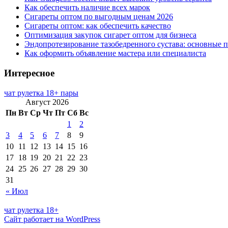
Как обеспечить наличие всех марок
Сигареты оптом по выгодным ценам 2026
Сигареты оптом: как обеспечить качество
Оптимизация закупок сигарет оптом для бизнеса
Эндопротезирование тазобедренного сустава: основные 
Как оформить объявление мастера или специалиста
Интересное
чат рулетка 18+ пары
Август 2026
Пн
Вт
Ср
Чт
Пт
Сб
Вс
1
2
3
4
5
6
7
8
9
10
11
12
13
14
15
16
17
18
19
20
21
22
23
24
25
26
27
28
29
30
31
« Июл
чат рулетка 18+
Сайт работает на WordPress