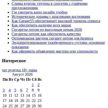
Сливы курсов: группы в соцсетях с горячими
предложениями
Где смотреть кино онлайн удобно
Исторические дорамы с красивыми костюмами
Как Garage55 обеспечивает высокий уровень сервиса
Как обеспечить наличие всех марок
Сигареты оптом по выгодным ценам 2026
Сигареты оптом: как обеспечить качество
Оптимизация закупок сигарет оптом для бизнеса
Эндопротезирование тазобедренного сустава: основные
показания
Как оформить объявление мастера или специалиста
Интересное
чат рулетка 18+ пары
Август 2026
Пн
Вт
Ср
Чт
Пт
Сб
Вс
1
2
3
4
5
6
7
8
9
10
11
12
13
14
15
16
17
18
19
20
21
22
23
24
25
26
27
28
29
30