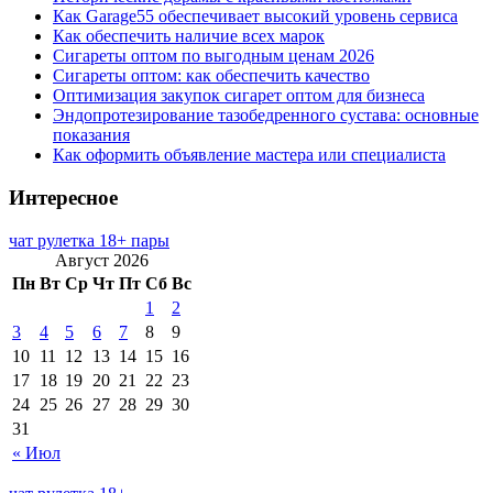
Как Garage55 обеспечивает высокий уровень сервиса
Как обеспечить наличие всех марок
Сигареты оптом по выгодным ценам 2026
Сигареты оптом: как обеспечить качество
Оптимизация закупок сигарет оптом для бизнеса
Эндопротезирование тазобедренного сустава: основные
показания
Как оформить объявление мастера или специалиста
Интересное
чат рулетка 18+ пары
Август 2026
Пн
Вт
Ср
Чт
Пт
Сб
Вс
1
2
3
4
5
6
7
8
9
10
11
12
13
14
15
16
17
18
19
20
21
22
23
24
25
26
27
28
29
30
31
« Июл