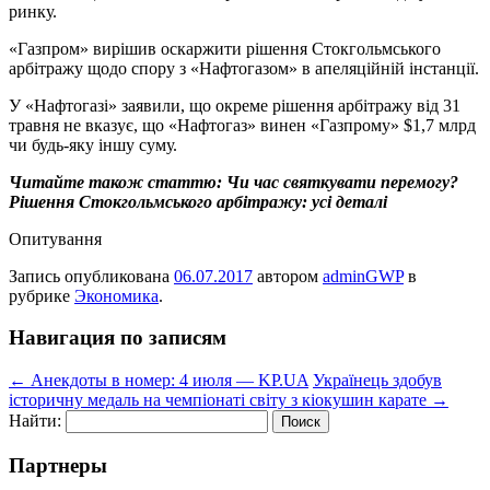
ринку.
«Газпром» вирішив оскаржити рішення Стокгольмського
арбітражу щодо спору з «Нафтогазом» в апеляційній інстанції.
У «Нафтогазі» заявили, що окреме рішення арбітражу від 31
травня не вказує, що «Нафтогаз» винен «Газпрому» $1,7 млрд
чи будь-яку іншу суму.
Читайте також статтю: Чи час святкувати перемогу?
Рішення Стокгольмського арбітражу: усі деталі
Опитування
Запись опубликована
06.07.2017
автором
adminGWP
в
рубрике
Экономика
.
Навигация по записям
←
Анекдоты в номер: 4 июля — KP.UA
Українець здобув
історичну медаль на чемпіонаті світу з кіокушин карате
→
Найти:
Партнеры