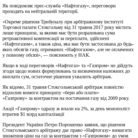
Як повідомляє прес-служба «Нафтогазу», переговори
проходять на нейтральній території.
«Окреме рішення Трибуналу при арбітражному інституті
Торгової палати Стокгольму від 31 травня 2017 року містить
лише принципи, за якими має бути розрахована сума
ретроактивної компенсації за переплати, здійснені
«Нафтогазом», а також ціна, яка має бути застосована до будь-
яких обсягів газу, отриманих «Нафтогазом», але не оплачених
у повному обсязі», — пояснюють у НАК.
Якщо в ході переговорів «Нафтогаз» та «Газпром» не дійдуть
згоди щодо нових формулювань та визначення належних до
виплати сум, остаточне рішення ухвалить арбітраж.
Як відомо, 31 травня Стокгольмський арбітраж повністю
відхилив вимоги принципу «бери або плати»
«Газпрому» за контрактом на постачання газу від 2009 року.
Акції «Газпрому» одразу ж впали на 2%, за день монополіст
втратив $1 млрд капіталізації
Президент України Петро Порошенко заявив, що рішення
Стокгольмського арбітражу дає право «Нафтогазу» вимагати
зниження ціни на газ за контрактом з «Газпромом» до умов