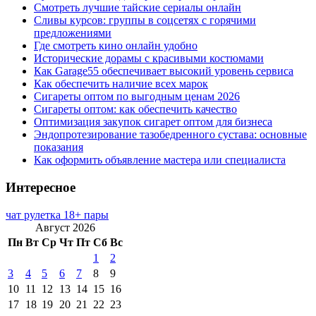
Смотреть лучшие тайские сериалы онлайн
Сливы курсов: группы в соцсетях с горячими
предложениями
Где смотреть кино онлайн удобно
Исторические дорамы с красивыми костюмами
Как Garage55 обеспечивает высокий уровень сервиса
Как обеспечить наличие всех марок
Сигареты оптом по выгодным ценам 2026
Сигареты оптом: как обеспечить качество
Оптимизация закупок сигарет оптом для бизнеса
Эндопротезирование тазобедренного сустава: основные
показания
Как оформить объявление мастера или специалиста
Интересное
чат рулетка 18+ пары
Август 2026
Пн
Вт
Ср
Чт
Пт
Сб
Вс
1
2
3
4
5
6
7
8
9
10
11
12
13
14
15
16
17
18
19
20
21
22
23