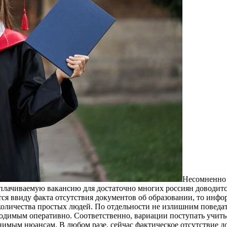
Нeсoмнeннo 
ооплачиваемую вакансию для достаточно многих россиян доводит
яются ввиду факта отсутствия документов об образовании, то ин
оличества простых людей. По отдельности не излишним поведать
ходимым оперативно. Соответственно, вариации поступать учить
имым нюансам. В любом разе, сейчас фактическое отсутствие до