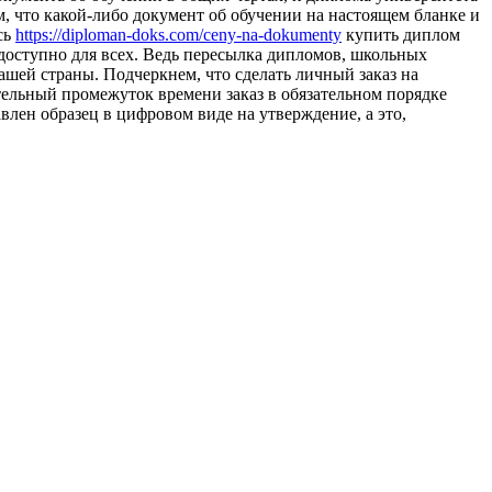
ем, что какой-либо документ об обучении на настоящем бланке и
сь
https://diploman-doks.com/ceny-na-dokumenty
купить диплом
доступно для всех. Ведь пересылка дипломов, школьных
ашей страны. Подчеркнем, что сделать личный заказ на
тельный промежуток времени заказ в обязательном порядке
авлен образец в цифровом виде на утверждение, а это,