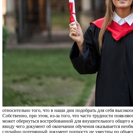
относительно того, что в наши дни подобрать для себя высок
Собственно, при этом, из-за того, что часто трудности появл
может обернуться востребованной для внушительного общего к
ввиду чего документ об окончании обучения оказывается необ
случайно потерянный документ попросту не уместны по объясн