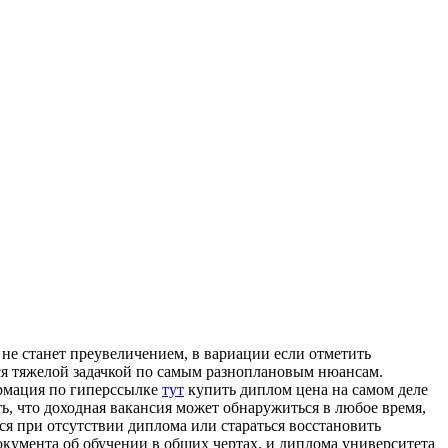
нe стaнeт преувеличением, в вариации если отметить
ся тяжелой задачкой по самым разноплановым нюансам.
формация по гиперссылке
тут
купить диплом цена на самом деле
, что доходная вакансия может обнаружиться в любое время,
ся при отсутствии диплома или стараться восстановить
кумента об обучении в общих чертах, и диплома университета