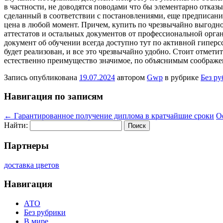
в частности, не доводятся поводами что бы элементарно отказы
сделанный в соответствии с постановлениями, еще предписания
цена в любой момент. Причем, купить по чрезвычайно выгодно
аттестатов и остальных документов от профессиональной орга
документ об обучении всегда доступно тут по активной гипер
будет реализован, и все это чрезвычайно удобно. Стоит отмети
естественно преимущество значимое, по объяснимым соображе
Запись опубликована
19.07.2024
автором
Gwp
в рубрике
Без р
Навигация по записям
←
Гарантированное получение диплома в кратчайшие сроки
О
Найти:
Партнеры
доставка цветов
Навигация
АТО
Без рубрики
В мире