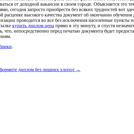
ваться от доходной вакансии в своем городе. Объясняется это т
ми, сегодня запросто приобрести без всяких трудностей вот зде
й расценке высокого качества документ об окончании обучения 
низации проводится во все без исключения населенные пункты н
ссылке
купить диплом цена
прямо в эту минуту, и спустя незначи
ть, что, непосредственно перед печатью документа будет предост
ниям.
убрики
.
формите диплом без лишних хлопот
→